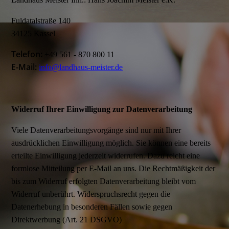
Fuldatalstraße 140
34125 Kassel
Telefon:
+49 561 - 870 800 11
E-Mail:
info@landhaus-meister.de
Widerruf Ihrer Einwilligung zur Datenverarbeitung
Viele Datenverarbeitungsvorgänge sind nur mit Ihrer
ausdrücklichen Einwilligung möglich. Sie können eine bereits
erteilte Einwilligung jederzeit widerrufen. Dazu reicht eine
formlose Mitteilung per E-Mail an uns. Die Rechtmäßigkeit der
bis zum Widerruf erfolgten Datenverarbeitung bleibt vom
Widerruf unberührt. Widerspruchsrecht gegen die
Datenerhebung in besonderen Fällen sowie gegen
Direktwerbung (Art. 21 DSGVO)