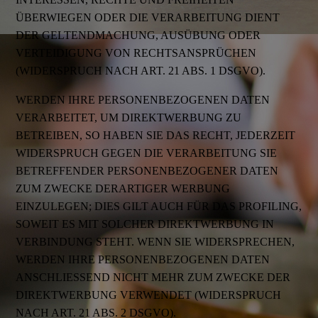
ÜBERWIEGEN ODER DIE VERARBEITUNG DIENT
DER GELTENDMACHUNG, AUSÜBUNG ODER
VERTEIDIGUNG VON RECHTSANSPRÜCHEN
(WIDERSPRUCH NACH ART. 21 ABS. 1 DSGVO).
WERDEN IHRE PERSONENBEZOGENEN DATEN
VERARBEITET, UM DIREKTWERBUNG ZU
BETREIBEN, SO HABEN SIE DAS RECHT, JEDERZEIT
WIDERSPRUCH GEGEN DIE VERARBEITUNG SIE
BETREFFENDER PERSONENBEZOGENER DATEN
ZUM ZWECKE DERARTIGER WERBUNG
EINZULEGEN; DIES GILT AUCH FÜR DAS PROFILING,
SOWEIT ES MIT SOLCHER DIREKTWERBUNG IN
VERBINDUNG STEHT. WENN SIE WIDERSPRECHEN,
WERDEN IHRE PERSONENBEZOGENEN DATEN
ANSCHLIESSEND NICHT MEHR ZUM ZWECKE DER
DIREKTWERBUNG VERWENDET (WIDERSPRUCH
NACH ART. 21 ABS. 2 DSGVO).