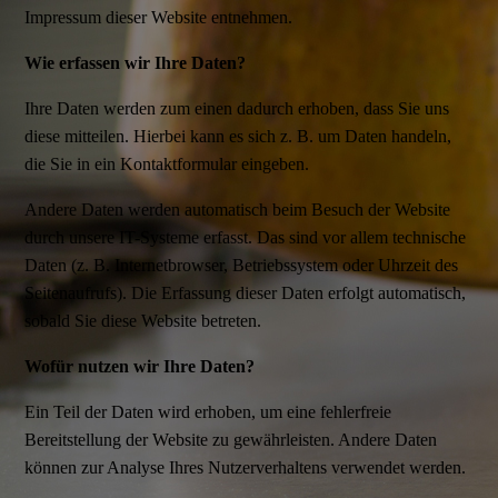
Impressum dieser Website entnehmen.
Wie erfassen wir Ihre Daten?
Ihre Daten werden zum einen dadurch erhoben, dass Sie uns
diese mitteilen. Hierbei kann es sich z. B. um Daten handeln,
die Sie in ein Kontaktformular eingeben.
Andere Daten werden automatisch beim Besuch der Website
durch unsere IT-Systeme erfasst. Das sind vor allem technische
Daten (z. B. Internetbrowser, Betriebssystem oder Uhrzeit des
Seitenaufrufs). Die Erfassung dieser Daten erfolgt automatisch,
sobald Sie diese Website betreten.
Wofür nutzen wir Ihre Daten?
Ein Teil der Daten wird erhoben, um eine fehlerfreie
Bereitstellung der Website zu gewährleisten. Andere Daten
können zur Analyse Ihres Nutzerverhaltens verwendet werden.