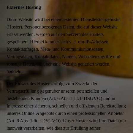
Externes Hosting
Diese Website wird bei einem externen Dienstleister gehostet
(Hoster). Personenbezogenen Daten, die auf dieser Website
erfasst werden, werden auf den Servern des Hosters
gespeichert. Hierbei kann es sich v. a. um IP-Adressen,
Kontaktanfragen, Meta- und Kommunikationsdaten,
Vertragsdaten, Kontaktdaten, Namen, Webseitenzugriffe und
sonstige Daten, die über eine Website generiert werden,
handeln.
Der Einsatz des Hosters erfolgt zum Zwecke der
Vertragserfüllung gegenüber unseren potenziellen und
bestehenden Kunden (Art. 6 Abs. 1 lit. b DSGVO) und im
Interesse einer sicheren, schnellen und effizienten Bereitstellung
unseres Online-Angebots durch einen professionellen Anbieter
(Art. 6 Abs. 1 lit. f DSGVO). Unser Hoster wird Ihre Daten nur
insoweit verarbeiten, wie dies zur Erfüllung seiner