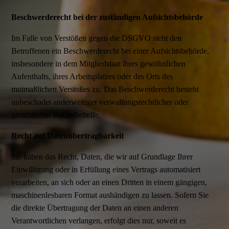
Beschwerderecht bei der zuständigen Aufsichtsbehörde
Im Falle von Verstößen gegen die DSGVO steht den
Betroffenen ein Beschwerderecht bei einer Aufsichtsbehörde,
insbesondere in dem Mitgliedstaat ihres gewöhnlichen
Aufenthalts, ihres Arbeitsplatzes oder des Orts des
mutmaßlichen Verstoßes zu. Das Beschwerderecht besteht
unbeschadet anderweitiger verwaltungsrechtlicher oder
gerichtlicher Rechtsbehelfe.
Recht auf Datenübertragbarkeit
Sie haben das Recht, Daten, die wir auf Grundlage Ihrer
Einwilligung oder in Erfüllung eines Vertrags automatisiert
verarbeiten, an sich oder an einen Dritten in einem gängigen,
maschinenlesbaren Format aushändigen zu lassen. Sofern Sie
die direkte Übertragung der Daten an einen anderen
Verantwortlichen verlangen, erfolgt dies nur, soweit es