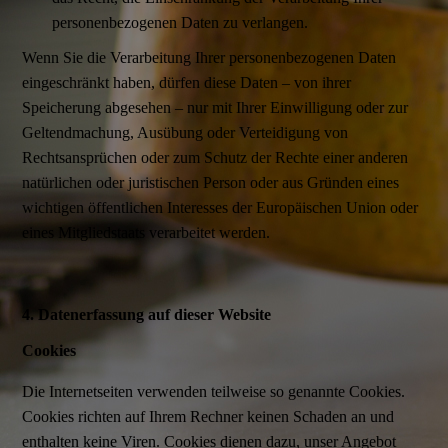
personenbezogenen Daten zu verlangen.
Wenn Sie die Verarbeitung Ihrer personenbezogenen Daten
eingeschränkt haben, dürfen diese Daten – von ihrer
Speicherung abgesehen – nur mit Ihrer Einwilligung oder zur
Geltendmachung, Ausübung oder Verteidigung von
Rechtsansprüchen oder zum Schutz der Rechte einer anderen
natürlichen oder juristischen Person oder aus Gründen eines
wichtigen öffentlichen Interesses der Europäischen Union oder
eines Mitgliedstaats verarbeitet werden.
4. Datenerfassung auf dieser Website
Cookies
Die Internetseiten verwenden teilweise so genannte Cookies.
Cookies richten auf Ihrem Rechner keinen Schaden an und
enthalten keine Viren. Cookies dienen dazu, unser Angebot