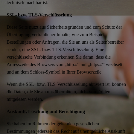
technisch machbar ist.
SSL- bzw. TLS-Verschlüsselung
Diese Seite nutzt aus Sicherheitsgründen und zum Schutz der
Übertragung vertraulicher Inhalte, wie zum Beispiel
Bestellungen oder Anfragen, die Sie an uns als Seitenbetreiber
senden, eine SSL- bzw. TLS-Verschlüsselung. Eine
verschlüsselte Verbindung erkennen Sie daran, dass die
Adresszeile des Browsers von „http://“ auf „https://“ wechselt
und an dem Schloss-Symbol in Ihrer Browserzeile.
Wenn die SSL- bzw. TLS-Verschlüsselung aktiviert ist, können
die Daten, die Sie an uns übermitteln, nicht von Dritten
mitgelesen werden.
Auskunft, Löschung und Berichtigung
Sie haben im Rahmen der geltenden gesetzlichen
Bestimmungen jederzeit das Recht auf unentgeltliche Auskunft