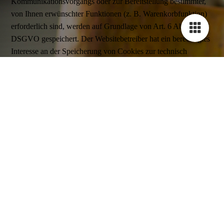
Kommunikationsvorgangs oder zur Bereitstellung bestimmter,
von Ihnen erwünschter Funktionen (z. B. Warenkorbfunktion)
erforderlich sind, werden auf Grundlage von Art. 6 Abs. 1 lit. f
DSGVO gespeichert. Der Websitebetreiber hat ein berechtigtes
Interesse an der Speicherung von Cookies zur technisch
fehlerfreien und optimierten Bereitstellung seiner Dienste.
Sofern eine entsprechende Einwilligung abgefragt wurde (z. B.
eine Einwilligung zur Speicherung von Cookies), erfolgt die
Verarbeitung ausschließlich auf Grundlage von Art. 6 Abs. 1 lit.
a DSGVO; die Einwilligung ist jederzeit widerrufbar.
Soweit andere Cookies (z. B. Cookies zur Analyse Ihres
Surfverhaltens) gespeichert werden, werden diese in dieser
Datenschutzerklärung gesondert behandelt.
Server-Log-Dateien
Der Provider der Seiten erhebt und speichert automatisch
Informationen in so genannten Server-Log-Dateien, die Ihr