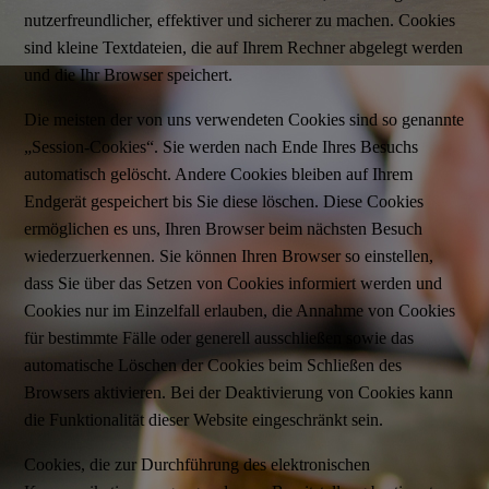
nutzerfreundlicher, effektiver und sicherer zu machen. Cookies
sind kleine Textdateien, die auf Ihrem Rechner abgelegt werden
und die Ihr Browser speichert.
Die meisten der von uns verwendeten Cookies sind so genannte
„Session-Cookies“. Sie werden nach Ende Ihres Besuchs
automatisch gelöscht. Andere Cookies bleiben auf Ihrem
Endgerät gespeichert bis Sie diese löschen. Diese Cookies
ermöglichen es uns, Ihren Browser beim nächsten Besuch
wiederzuerkennen. Sie können Ihren Browser so einstellen,
dass Sie über das Setzen von Cookies informiert werden und
Cookies nur im Einzelfall erlauben, die Annahme von Cookies
für bestimmte Fälle oder generell ausschließen sowie das
automatische Löschen der Cookies beim Schließen des
Browsers aktivieren. Bei der Deaktivierung von Cookies kann
die Funktionalität dieser Website eingeschränkt sein.
Cookies, die zur Durchführung des elektronischen