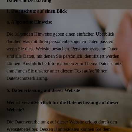
Datenschutzerklärung
1. Datenschutz auf einen Blick
a. Allgemeine Hinweise
Die folgenden Hinweise geben einen einfachen Überblick
darüber, was mit Ihren personenbezogenen Daten passiert,
wenn Sie diese Website besuchen. Personenbezogene Daten
sind alle Daten, mit denen Sie persönlich identifiziert werden
können. Ausführliche Informationen zum Thema Datenschutz
entnehmen Sie unserer unter diesem Text aufgeführten
Datenschutzerklärung.
b. Datenerfassung auf dieser Website
Wer ist verantwortlich für die Datenerfassung auf dieser
Website?
Die Datenverarbeitung auf dieser Website erfolgt durch den
Websitebetreiber. Dessen Kontaktdaten können Sie dem