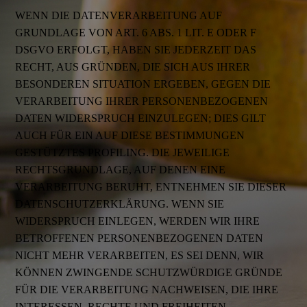
WENN DIE DATENVERARBEITUNG AUF
GRUNDLAGE VON ART. 6 ABS. 1 LIT. E ODER F
DSGVO ERFOLGT, HABEN SIE JEDERZEIT DAS
RECHT, AUS GRÜNDEN, DIE SICH AUS IHRER
BESONDEREN SITUATION ERGEBEN, GEGEN DIE
VERARBEITUNG IHRER PERSONENBEZOGENEN
DATEN WIDERSPRUCH EINZULEGEN; DIES GILT
AUCH FÜR EIN AUF DIESE BESTIMMUNGEN
GESTÜTZTES PROFILING. DIE JEWEILIGE
RECHTSGRUNDLAGE, AUF DENEN EINE
VERARBEITUNG BERUHT, ENTNEHMEN SIE DIESER
DATENSCHUTZERKLÄRUNG. WENN SIE
WIDERSPRUCH EINLEGEN, WERDEN WIR IHRE
BETROFFENEN PERSONENBEZOGENEN DATEN
NICHT MEHR VERARBEITEN, ES SEI DENN, WIR
KÖNNEN ZWINGENDE SCHUTZWÜRDIGE GRÜNDE
FÜR DIE VERARBEITUNG NACHWEISEN, DIE IHRE
INTERESSEN, RECHTE UND FREIHEITEN