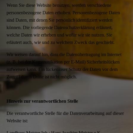
Wenn Sie diese Website benutzen, werden verschiedene
personenbezogene Daten erhoben. Personenbezogene Daten
sind Daten, mit denen Sie persönlich identifiziert werden
können. Die vorliegende Datenschutzerklärung erläutert,
welche Daten wir erheben und wofür wir sie nutzen. Sie
erläutert auch, wie und zu welchem Zweck das geschieht.
Wir weisen darauf hin, dass die Datenübertragung im Internet
(z. B. bei der Kommunikation per E-Mail) Sicherheitslücken
aufweisen kann. Ein lückenloser Schutz der Daten vor dem
Zugriff durch Dritte ist nicht möglich.
Hinweis zur verantwortlichen Stelle
Die verantwortliche Stelle für die Datenverarbeitung auf dieser
Website ist:
Landhaus Meister Inh.: Hans Joachim Meister e.K.